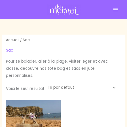
Aller
-10 % sur ta commande en t'inscrivant à la newsletter 💝
X
au
je veux mon cadeau
contenu
Accueil
/ Sac
Sac
Pour se balader, aller à la plage, visiter léger et avec
classe, découvre nos tote bag et sacs en jute
personnalisés.
Voici le seul résultat
Plage
Ce
de
produit
prix :
17,90 €
a
à
plusieurs
28,90 €