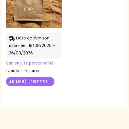
variations.
Les
options
peuvent
être
Date de livraison
choisies
estimée : 18/08/2026 -
sur
26/08/2026
la
page
Sac en jute personnalisé
du
17,90
€
–
28,90
€
produit
JE (ME) L'OFFRE !