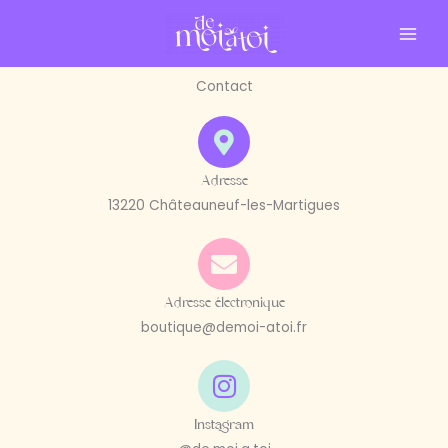
Aller
-10 % sur ta commande en t'inscrivant à la newsletter 💝
X
au
je veux mon cadeau
contenu
Contact
Adresse
13220 Châteauneuf-les-Martigues
Adresse électronique
boutique@demoi-atoi.fr
Instagram