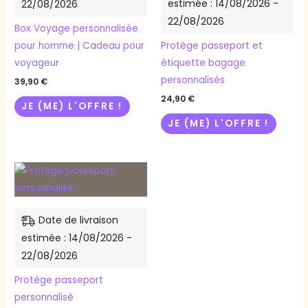
estimée : 14/08/2026 -
22/08/2026
Les
Les
22/08/2026
options
option
Box Voyage personnalisée
peuvent
peuve
pour homme | Cadeau pour
Protège passeport et
être
être
voyageur
étiquette bagage
choisies
choisie
personnalisés
39,90
€
sur
sur
24,90
€
JE (ME) L'OFFRE !
la
la
JE (ME) L'OFFRE !
page
page
du
du
produit
produi
Ce
produit
a
Date de livraison
plusieurs
estimée : 14/08/2026 -
variations.
22/08/2026
Les
options
Protège passeport
peuvent
personnalisé
être