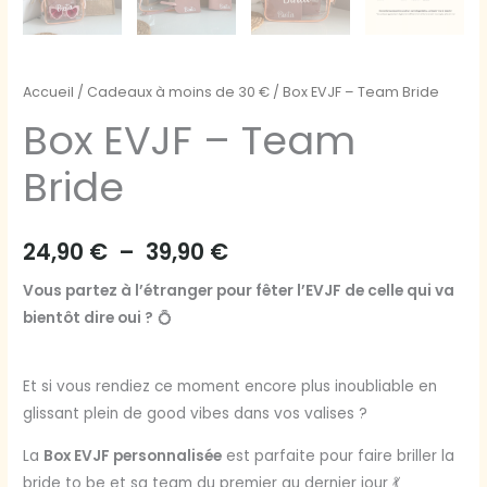
Accueil
/
Cadeaux à moins de 30 €
/ Box EVJF – Team Bride
Box EVJF – Team
Bride
24,90
€
–
39,90
€
Vous partez à l’étranger pour fêter l’EVJF de celle qui va
bientôt dire oui ?
💍
Et si vous rendiez ce moment encore plus inoubliable en
glissant plein de good vibes dans vos valises ?
La
Box EVJF personnalisée
est parfaite pour faire briller la
bride to be et sa team du premier au dernier jour 💃