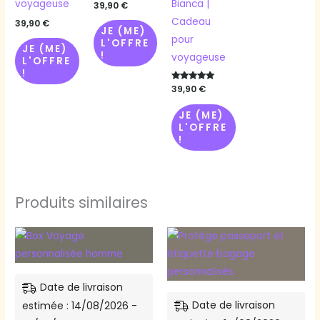
voyageuse
Bianca |
39,90
€
Cadeau
39,90
€
JE (ME)
pour
L'OFFRE
JE (ME)
!
voyageuse
L'OFFRE
!
Note
39,90
€
5.00
sur 5
JE (ME)
L'OFFRE
!
Produits similaires
Ce
Ce
produit
produi
a
a
Date de livraison
plusieurs
plusieu
Date de livraison
estimée : 14/08/2026 -
variations.
variati