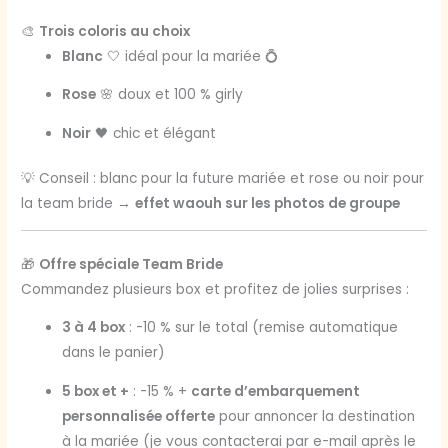
🎨
Trois coloris au choix
Blanc
🤍 idéal pour la mariée 💍
Rose
🌸 doux et 100 % girly
Noir
🖤 chic et élégant
💡 Conseil : blanc pour la future mariée et rose ou noir pour
la team bride →
effet waouh sur les photos de groupe
🎁
Offre spéciale Team Bride
Commandez plusieurs box et profitez de jolies surprises :
3 à 4 box
: -10 % sur le total (remise automatique
dans le panier)
5 box et +
: -15 % +
carte d’embarquement
personnalisée offerte
pour annoncer la destination
à la mariée (je vous contacterai par e-mail après le