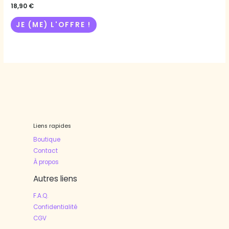
18,90
€
choisies
JE (ME) L'OFFRE !
sur
la
page
du
produit
Liens rapides
Boutique
Contact
À propos
Autres liens
F.A.Q.
Confidentialité
CGV